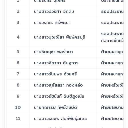
1
นายธนกร บุญศรี
ประธานนักเรีย
2
นางสาวปวริศา จิตลม
รองประธานนัก
3
นายวรเมธ ศรีพะเนา
รองประธานนัก
รองประธานนักเ
4
นางสาวปุญญิสา พิมพ์ครบุรี
กิจการนักเรีย
5
นายชิษณุชา พลรักษา
ฝ่ายเลขานุการ
6
นางสาวจิดาภา ดิษฐการ
ฝ่ายเลขานุการ
7
นางสาวธันยพร อ้วนศรี
ฝ่ายเลขานุการ
8
นางสาวสุภัสสรา ทองหล่อ
ฝ่ายเหรัญญิก
9
นางสาวรัฐนันท์ ดิษฐ์สูงเนิน
ฝ่ายเหรัญญิก
10
นายคณาธิป ทิพย์สมบัติ
ฝ่ายนโยบายแ
11
นางสาวธนพร สิงห์พันธุ์ลเดช
ฝ่ายนโยบายแ