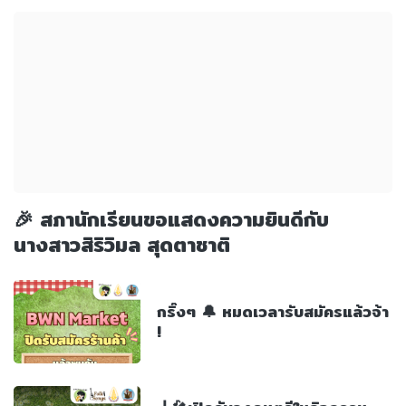
🎉 สภานักเรียนขอแสดงความยินดีกับ
นางสาวสิริวิมล สุดตาชาติ
กริ๊งๆ 🔔 หมดเวลารับสมัครแล้วจ้า
!