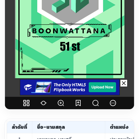
ลำดับที่
ชื่อ-นามสกุล
ตำแหน่ง