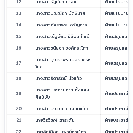
12
นางสาวรัฐนันท์ มาสม
ฝ่ายนโยบายแ
13
นางสาวปัณณิตา บัดพิมาย
ฝ่ายนโยบายแ
14
นางสาวภัสราพร เจริญการ
ฝ่ายนโยบายแ
15
นางสาวณัฐพัชร ธิติพงศ์เมธี
ฝ่ายสรุปและป
16
นางสาวขนิษฐา วงค์กระโทก
ฝ่ายสรุปและป
นางสาวปุณยาพร เปลี่ยวกระ
17
ฝ่ายสรุปและป
โทก
18
นางสาวธิดารัตน์ บัวเเก้ว
ฝ่ายสรุปและป
นางสาวประกายดาว ตั้งแสง
19
ฝ่ายประชาสัมพ
ศิลป์ชัย
20
นางสาวบุณณดา กล่อมแก้ว
ฝ่ายประชาสัมพ
21
นายวีรวิชญ์ สาระลัย
ฝ่ายประชาสัมพ
22
นายสิทธิโชค แพทย์กระโทก
ฝ่ายประชาสัมพ