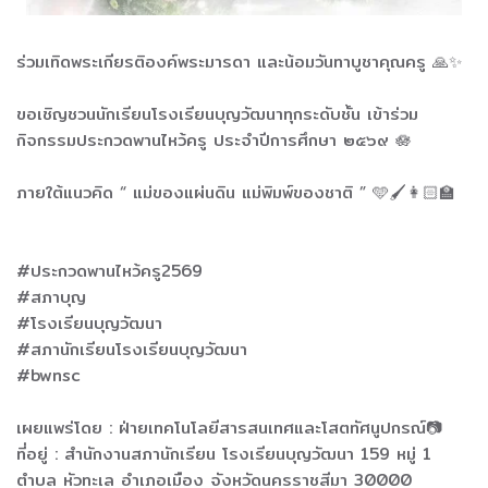
ร่วมเทิดพระเกียรติองค์พระมารดา และน้อมวันทาบูชาคุณครู 🙏✨
ขอเชิญชวนนักเรียนโรงเรียนบุญวัฒนาทุกระดับชั้น เข้าร่วม
กิจกรรมประกวดพานไหว้ครู ประจำปีการศึกษา ๒๕๖๙ 🪷
ภายใต้แนวคิด “ แม่ของแผ่นดิน แม่พิมพ์ของชาติ ” 🩵🖌️👩🏻‍🏫
#ประกวดพานไหว้ครู2569
#สภาบุญ
#โรงเรียนบุญวัฒนา
#สภานักเรียนโรงเรียนบุญวัฒนา
#bwnsc
เผยแพร่โดย : ฝ่ายเทคโนโลยีสารสนเทศและโสตทัศนูปกรณ์📷
ที่อยู่ : สำนักงานสภานักเรียน โรงเรียนบุญวัฒนา 159 หมู่ 1
ตำบล หัวทะเล อำเภอเมือง จังหวัดนครราชสีมา 30000