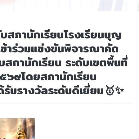
บสภานักเรียนโรงเรียนบุญ
้าร่วมแข่งขันพิจารณาคัด
สภานักเรียน ระดับเขตพื้นที่
๒๕๖๙โดยสภานักเรียน
้รับรางวัลระดับดีเยี่ยม🥇✨