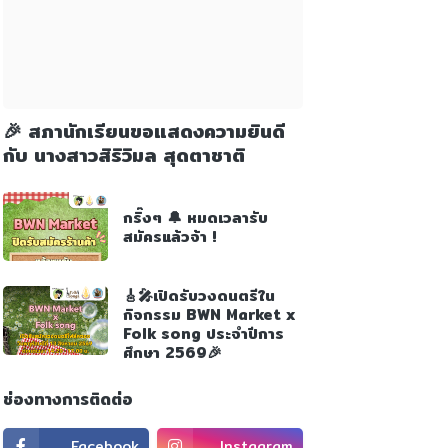
🎉 สภานักเรียนขอแสดงความยินดี
กับ นางสาวสิริวิมล สุดตาชาติ
กริ๊งๆ 🔔 หมดเวลารับ
สมัครแล้วจ้า !
🎸🎤เปิดรับวงดนตรีใน
กิจกรรม BWN Market x
Folk song ประจำปีการ
ศึกษา 2569🎉
ช่องทางการติดต่อ
Facebook
Instagram