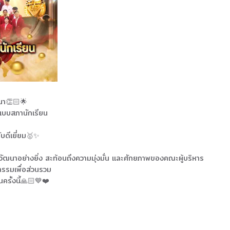
นา👏🏻🌟
นแบบสภานักเรียน
บดีเยี่ยม🥇✨
ัฒนาอย่างยิ่ง สะท้อนถึงความมุ่งมั่น และศักยภาพของคณะผู้บริหาร
จกรรมเพื่อส่วนรวม
รั้งนี้🙏🏻💙❤️