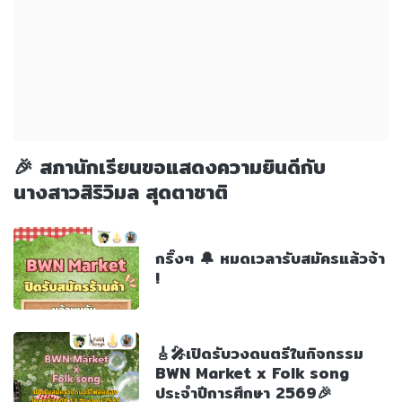
🎉 สภานักเรียนขอแสดงความยินดีกับ
นางสาวสิริวิมล สุดตาชาติ
กริ๊งๆ 🔔 หมดเวลารับสมัครแล้วจ้า
!
🎸🎤เปิดรับวงดนตรีในกิจกรรม
BWN Market x Folk song
ประจำปีการศึกษา 2569🎉