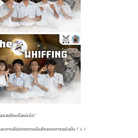
่โคลอสเซียมอีสปอร์ต”
 และการอัปเดตความมันส์ตลอดการแข่งขัน ! ⚔️⚡️