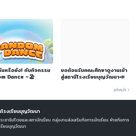
ันหรือยัง! กับกิจกรรม
ขอต้อนรับคณะศึกษาดูงานเข้า
m Dance ~🏖️
สู่สถานีโรงเรียนบุญวัฒนา📣
เก่ากว่า
นโรงเรียนบุญวัฒนา
ระชาธิปไตยและสภานักเรียน กลุ่มงานส่งเสริมกิจการนักเรียน ฝ่ายกิจการ
งเรียนบุญวัฒนา