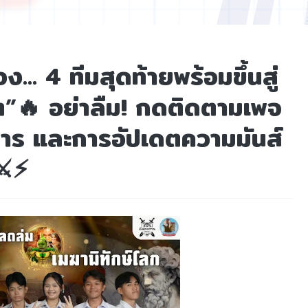
้อง… 4 ทีมสุดท้ายพร้อมขึ้นสู่
ต”🔥 อย่าลืม! กดติดตามเพจ
วสาร และการอัปเดตความมันส์
️⚡️