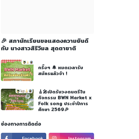
🎉 สภานักเรียนขอแสดงความยินดี
กับ นางสาวสิริวิมล สุดตาชาติ
กริ๊งๆ 🔔 หมดเวลารับ
สมัครแล้วจ้า !
🎸🎤เปิดรับวงดนตรีใน
กิจกรรม BWN Market x
Folk song ประจำปีการ
ศึกษา 2569🎉
ช่องทางการติดต่อ
Facebook
Instagram